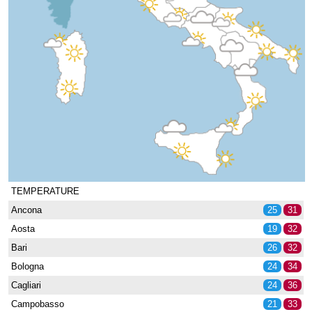
TEMPERATURE
Ancona
25
31
Aosta
19
32
Bari
26
32
Bologna
24
34
Cagliari
24
36
Campobasso
21
33