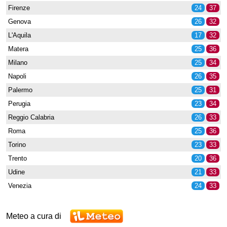
Firenze
24
37
Genova
26
32
L'Aquila
17
32
Matera
25
36
Milano
25
34
Napoli
26
35
Palermo
25
31
Perugia
23
34
Reggio Calabria
26
33
Roma
25
36
Torino
23
33
Trento
20
36
Udine
21
33
Venezia
24
33
Meteo a cura di